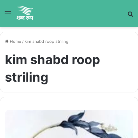
Menu
S
fo
Home
/
kim shabd roop striling
kim shabd roop
striling