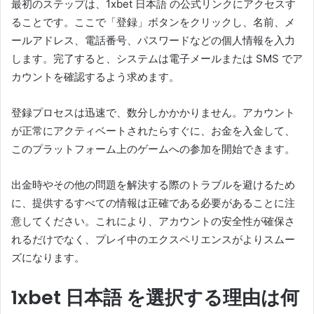
最初のステップは、1xbet 日本語 の公式リンクにアクセスす
ることです。ここで「登録」ボタンをクリックし、名前、メ
ールアドレス、電話番号、パスワードなどの個人情報を入力
します。完了すると、システムは電子メールまたは SMS でア
カウントを確認するよう求めます。
登録プロセスは迅速で、数分しかかかりません。アカウント
が正常にアクティベートされたらすぐに、お金を入金して、
このプラットフォーム上のゲームへの参加を開始できます。
出金時やその他の問題を解決する際のトラブルを避けるため
に、提供するすべての情報は正確である必要があることに注
意してください。これにより、アカウントの安全性が確保さ
れるだけでなく、プレイ中のエクスペリエンスがよりスムー
ズになります。
1xbet
日本語 を選択する理由は何