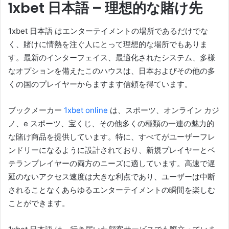
1xbet
日本語 – 理想的な賭け先
1xbet 日本語 はエンターテイメントの場所であるだけでな
く、賭けに情熱を注ぐ人にとって理想的な場所でもありま
す。最新のインターフェイス、最適化されたシステム、多様
なオプションを備えたこのハウスは、日本およびその他の多
くの国のプレイヤーからますます信頼を得ています。
ブックメーカー
1xbet online
は、スポーツ、オンライン カジ
ノ、e スポーツ、宝くじ、その他多くの種類の一連の魅力的
な賭け商品を提供しています。特に、すべてがユーザーフレ
ンドリーになるように設計されており、新規プレイヤーとベ
テランプレイヤーの両方のニーズに適しています。高速で遅
延のないアクセス速度は大きな利点であり、ユーザーは中断
されることなくあらゆるエンターテイメントの瞬間を楽しむ
ことができます。