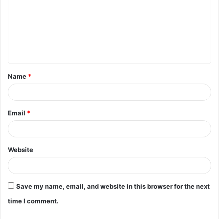
m
m
e
n
t
Name
*
*
Email
*
Website
Save my name, email, and website in this browser for the next
time I comment.