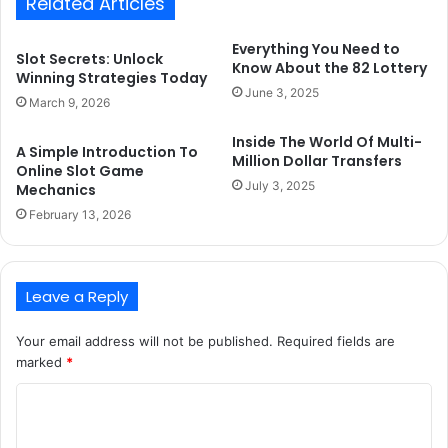
Related Articles
Everything You Need to
Slot Secrets: Unlock
Know About the 82 Lottery
Winning Strategies Today
June 3, 2025
March 9, 2026
Inside The World Of Multi-
A Simple Introduction To
Million Dollar Transfers
Online Slot Game
July 3, 2025
Mechanics
February 13, 2026
Leave a Reply
Your email address will not be published.
Required fields are
marked
*
C
o