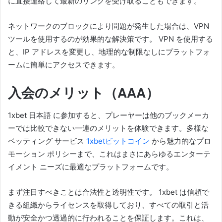
に直接連絡して最新のリンクを受け取ることもできます。
ネットワークのブロックにより問題が発生した場合は、VPN
ツールを使用するのが効果的な解決策です。 VPN を使用する
と、IP アドレスを変更し、地理的な制限なしにプラットフォ
ームに簡単にアクセスできます。
入会のメリット（AAA）
1xbet 日本語 に参加すると、プレーヤーは他のブックメーカ
ーでは比較できない一連のメリットを体験できます。多様な
ベッティング サービス
1xbetビットコイン
から魅力的なプロ
モーション ポリシーまで、これはまさにあらゆるエンターテ
イメント ニーズに最適なプラットフォームです。
まず注目すべきことは合法性と透明性です。 1xbet は信頼で
きる組織からライセンスを取得しており、すべての取引と活
動が安全かつ透過的に行われることを保証します。これは、