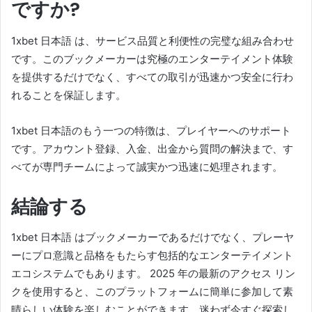
ですか?
1xbet 日本語 は、サービス品質と利便性の完璧な組み合わせ
です。このブックメーカーは究極のエンターテイメント体験
を提供するだけでなく、すべての取引が迅速かつ安全に行わ
れることを保証します。
1xbet 日本語のもう一つの特徴は、プレイヤーへのサポート
です。アカウント登録、入金、出金から質問の解決まで、す
べてが専門チームによって誠実かつ迅速に処理されます。
結論する
1xbet 日本語 はブックメーカーであるだけでなく、プレーヤ
ーにプロ意識と品格をもたらす包括的なエンターテイメント
エコシステムでもあります。 2025 年の最新のアクセス リン
クを使用すると、このプラットフォームに簡単に参加して素
晴らしい体験を楽しむことができます。迷わず今すぐ探索し