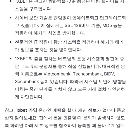
1XBET은 견고한 방화벽을 갖춘 최첨단 베팅 웹사이트 시
스템을 구축합니다.
사이버 보안 기술은 끊임없이 업데이트되고 업그레이드되
고 있습니다. 이 집에서는 SSL 128비트 기술, MD5 등을
적용하여 해커의 침입을 방지합니다.
전문적인 IT 직원이 항상 시스템을 점검하여 해커와 해커
가 정보를 훔치는 것을 방지합니다.
1XBET의 출금 절차는 베트남의 은행 시스템과 평판이 좋
은 네트워크 운영자를 통해 직접 진행됩니다. 대표적인 은
행 이름으로는 Vietcombank, Techcombank, BIDV,
Sacombank 등이 있습니다. 따라서 시스템 보안에 영향을
미치는 중간 단계를 거치지 않고 모든 거래 절차가 안전하
게 차단됩니다.
참고:
1xbet 가입
온라인 베팅을 할 때 개인 정보가 얼마나 중요
한지 알아보세요. 집에서 돈을 인출할 때 문제가 발생하지 않도
록 하려면 아래 세부 정보를 참조하여 등록할 때 올바르게 업데