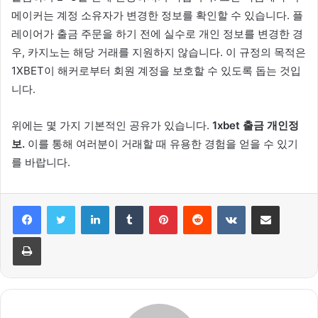
메이커는 계정 소유자가 변경한 정보를 확인할 수 있습니다. 플
레이어가 출금 주문을 하기 전에 실수로 개인 정보를 변경한 경
우, 카지노는 해당 거래를 지원하지 않습니다. 이 규정의 목적은
1XBET이 해커로부터 회원 계정을 보호할 수 있도록 돕는 것입
니다.
위에는 몇 가지 기본적인 공유가 있습니다.
1xbet 출금 개인정
보.
이를 통해 여러분이 거래할 때 유용한 경험을 얻을 수 있기
를 바랍니다.
LinkedIn
Tumblr
Pinterest
Reddit
VKontakte
Share via Email
Print