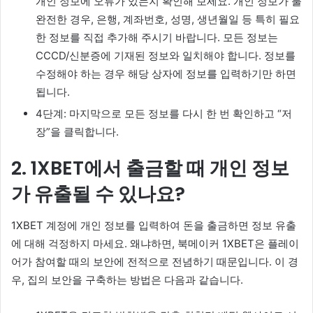
개인 정보에 오류가 있는지 확인해 보세요. 개인 정보가 불
완전한 경우, 은행, 계좌번호, 성명, 생년월일 등 특히 필요
한 정보를 직접 추가해 주시기 바랍니다. 모든 정보는
CCCD/신분증에 기재된 정보와 일치해야 합니다. 정보를
수정해야 하는 경우 해당 상자에 정보를 입력하기만 하면
됩니다.
4단계: 마지막으로 모든 정보를 다시 한 번 확인하고 “저
장”을 클릭합니다.
2. 1XBET에서 출금할 때 개인 정보
가 유출될 수 있나요?
1XBET 계정에 개인 정보를 입력하여 돈을 출금하면 정보 유출
에 대해 걱정하지 마세요. 왜냐하면, 북메이커 1XBET은 플레이
어가 참여할 때의 보안에 전적으로 전념하기 때문입니다. 이 경
우, 집의 보안을 구축하는 방법은 다음과 같습니다.