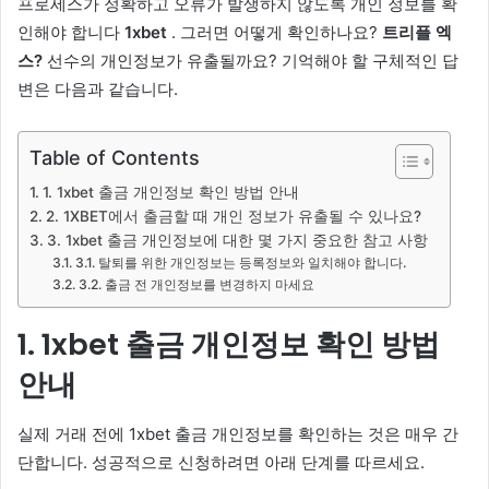
프로세스가 정확하고 오류가 발생하지 않도록 개인 정보를 확
인해야 합니다
1xbet
. 그러면 어떻게 확인하나요?
트리플 엑
스?
선수의 개인정보가 유출될까요? 기억해야 할 구체적인 답
변은 다음과 같습니다.
Table of Contents
1. 1xbet 출금 개인정보 확인 방법 안내
2. 1XBET에서 출금할 때 개인 정보가 유출될 수 있나요?
3. 1xbet 출금 개인정보에 대한 몇 가지 중요한 참고 사항
3.1. 탈퇴를 위한 개인정보는 등록정보와 일치해야 합니다.
3.2. 출금 전 개인정보를 변경하지 마세요
1. 1xbet 출금 개인정보 확인 방법
안내
실제 거래 전에 1xbet 출금 개인정보를 확인하는 것은 매우 간
단합니다. 성공적으로 신청하려면 아래 단계를 따르세요.