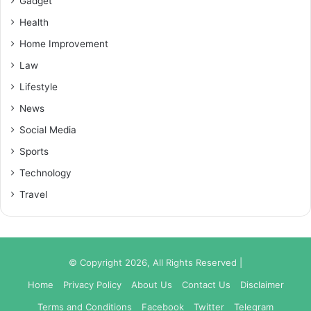
Gadget
Health
Home Improvement
Law
Lifestyle
News
Social Media
Sports
Technology
Travel
© Copyright 2026, All Rights Reserved |
Home
Privacy Policy
About Us
Contact Us
Disclaimer
Terms and Conditions
Facebook
Twitter
Telegram