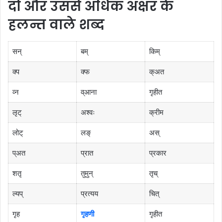
दो और उससे अधिक अक्षर के
हलन्त वाले शब्द
सन्
बम्
किम्
क्प
क्फ
क्अत
व्न
व्आना
गृहीत
लृट्
अश्वः
क्रीम
लोट्
लङ्
अस्
प्अत
प्रात
प्रकार
शतृ
तुमुन्
तृच्
ल्यप्
प्रत्यय
चित्
गृह
गृहणी
गृहीत