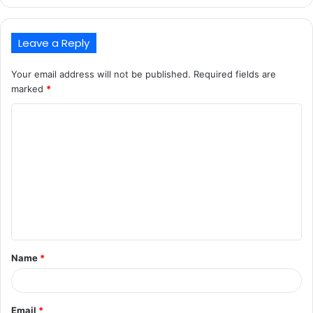
Leave a Reply
Your email address will not be published.
Required fields are
marked
*
C
o
m
m
e
n
t
Name
*
*
Email
*