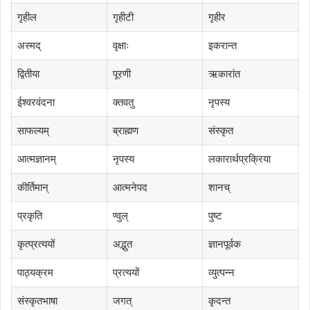
गृहील
गृहीटी
गृहीर
अस्मद्
वृक्षाः
इकरान्त
द्वितीया
पूरणी
ऋकारांत
ईश्वरवंदना
क्तवतु
नृपस्य
साफल्यम्
ब्राह्मण
संस्कृत
आत्मज्ञानम्
नृपस्य
लकारार्थप्रक्रिया
कीर्तिमान्
आत्मनेपद
शानच्
प्रकृति
ण्वुल्
पुष्ट
कृत्प्रत्ययों
अद्भुत
ज्ञानपूर्वक
पाठ्यक्रम
प्रत्ययों
व्युत्पन्न
संस्कृतभाषा
जगत्
कृदन्त