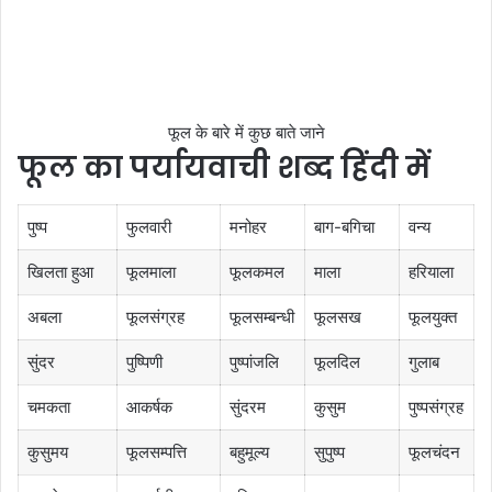
फूल के बारे में कुछ बाते जाने
फूल का पर्यायवाची शब्द हिंदी में
पुष्प
फुलवारी
मनोहर
बाग-बगिचा
वन्य
खिलता हुआ
फूलमाला
फूलकमल
माला
हरियाला
अबला
फूलसंग्रह
फूलसम्बन्धी
फूलसख
फूलयुक्त
सुंदर
पुष्पिणी
पुष्पांजलि
फूलदिल
गुलाब
चमकता
आकर्षक
सुंदरम
कुसुम
पुष्पसंग्रह
कुसुमय
फूलसम्पत्ति
बहुमूल्य
सुपुष्प
फूलचंदन