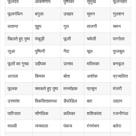
फूलदेव
आकर्षणीय
पुष्पिका
सुमुख
फूलनहार
फूलगंधिन
बगुला
उपहार
सुमन
गुलशन
लतान्त
पुहुप
गुल
ताजगी
चमन
खिलते हुए पुष्प
पंखुड़ी
फूली
चमेली
परगोला
जुआ
पुष्पिनी
गेंदा
चूल
फुलबुल
फूलों का गुच्छ
उद्दीपक
उत्सव
मल्लिका
बनफूल
अराला
किमाम
बोता
अशोक
प्रज्वलित
फूलक
चमकते हुए पुष्प
मनमोहक
प्रसून
मंजरी
उत्तमांश
विकसितावस्था
डैफोडिल
बाग़
उद्यान
पारिजात
सौगंधिक
कलिका
शशिकांता
रजनीगंधा
माधवी
जयमाला
पंकज
रंगमंचन
बलेरा