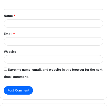
n
t
Name
*
*
Email
*
Website
Save my name, email, and website in this browser for the next
time I comment.