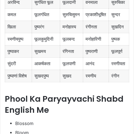
अरविन्द
सुगंधित फूल
फूलदानी
वनमाला
सुरुचिका
कमल
फूलगंधित
सुरुचिसुमन
प्रकाशीभूषित
सुन्दर
खिला
पुष्परंग
मनोहास्य
रंगीनता
सुखदिन
रमणीयपुष्प
फूलकुमुदिनी
फूलबन्द
मनोहारिणी
पुष्पक
पुष्पाकर
सुखमय
रंगिनता
पुष्पराणी
फूलपूर्ण
सुंदरी
आकर्षकता
फूलपाणी
आनंद
रमणीयता
पुष्पाणां विशेष
सुखदपुष्प
सुखद
रमणीय
रंगीन
Phool Ka Paryayvachi Shabd
English Me
Blossom
Bloom