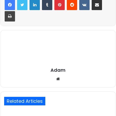
Print
Adam
Website
Related Articles