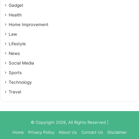
Gadget
Health
Home Improvement
Law
Lifestyle
News
Social Media
Sports
Technology
Travel
© Copyright 2026, All Rights Reserved |
Home
Privacy Policy
About Us
Contact Us
Disclaimer