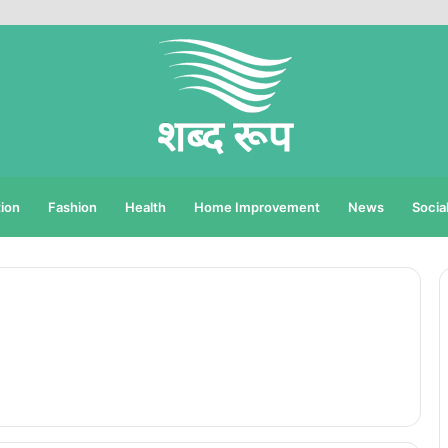
ion
Fashion
Health
Home Improvement
News
Socia