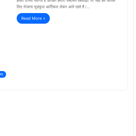
हेल्लो दोस्तों स्वागत है आपका हमारी शब्दरूप वेबसाइट पर जहाँ हम आपके
लिए रोजाना यूज़फुल आर्टिकल लेकर आते रहते हैं।…
Read More »
रूप