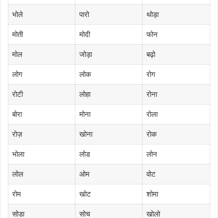
भोले
पारो
थोड़ा
मोती
मोदी
फोन
मोल
जोड़ा
बढ़ो
लोग
लोक
रोग
रोटी
लोहा
रोना
बोरा
मोना
रोला
रोज़
खोना
रोक
भोला
लोड
लोन
लोल
ओम
वोट
रोम
खोट
शोमा
सोडा
सोच
खोलो