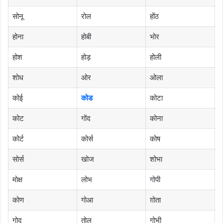
सोनू
रोल
होंठ
होना
होबी
भोर
होश
होड़
होली
शोध
ओर
ओला
कोई
कोड
कोटा
कोट
गोंद
कोना
कोर्ट
कोर्स
कोष
सोर्स
खोज
शोभा
मोक्ष
लोभ
गोपी
कोण
गोआ
ग़ोता
गोद
तोल
गोभी