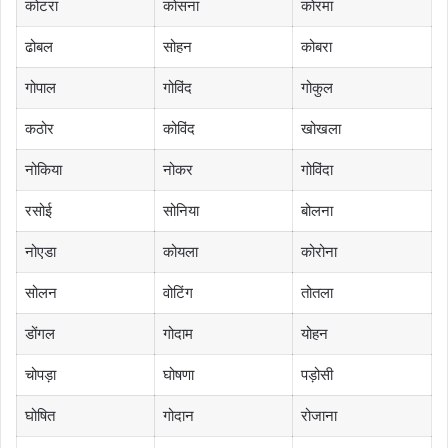
कोटरा
कोसना
कोरमा
ढोबल
सोहन
कोबरा
गोपाल
गोविंद
गोकुल
कठोर
कोविंद
खोखला
नोकिया
नोकर
गोविंदा
रसोई
सोनिया
बोलना
नोएडा
कोयला
कोरोना
सोलन
वोटिंग
तोतला
डोंगल
गोदाम
योहन
चोपड़ा
घोषणा
पड़ोसी
घोषित
गोदान
रोजाना