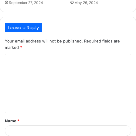
September 27, 2024
May 26, 2024
Leave a Reply
Your email address will not be published.
Required fields are
marked
*
C
o
m
m
e
n
t
Name
*
*