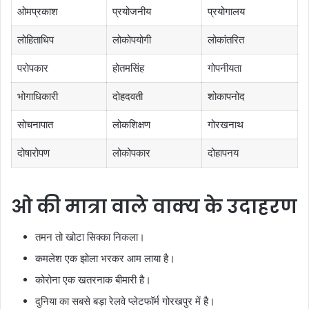
ओमप्रकाश
प्रयोजनीय
प्रयोगालय
लोहिताधिप
लोकोपयोगी
लोकांतरित
परोपकार
होतमसिंह
गोपनीयता
भोगाधिकारी
दोहदवती
शोकापनोद
सोचनापात
लोकशिक्षण
गोरखनाथ
दोषारोपण
लोकोपकार
दोहापनय
ओ की मात्रा वाले वाक्य के उदाहरण
तमन तो खोटा सिक्का निकला।
कमलेश एक झोला भरकर आम लाया है।
कोरोना एक खतरनाक बीमारी है।
दुनिया का सबसे बड़ा रेलवे प्लेटफॉर्म गोरखपुर में है।