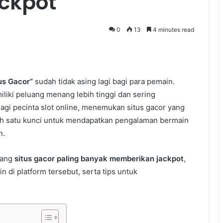
ckpot
0
13
4 minutes read
us Gacor”
sudah tidak asing lagi bagi para pemain.
iliki peluang menang lebih tinggi dan sering
gi pecinta slot online, menemukan situs gacor yang
lah satu kunci untuk mendapatkan pengalaman bermain
n.
tang
situs gacor paling banyak memberikan jackpot
,
 di platform tersebut, serta tips untuk