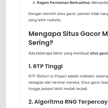
Ragam Permainan Berkualitas:
Menyediak
Dengan memilih situs gacor, pemain tidak han
yang lebih realistis.
Mengapa Situs Gacor M
Sering?
Ada beberapa faktor yang membuat
situs gaco
1. RTP Tinggi
RTP (Return to Player) adalah indikator sebe
sebagian dari taruhan mereka. Situs gacor bia
hingga jackpot lebih mudah terjadi.
2. Algoritma RNG Terperca