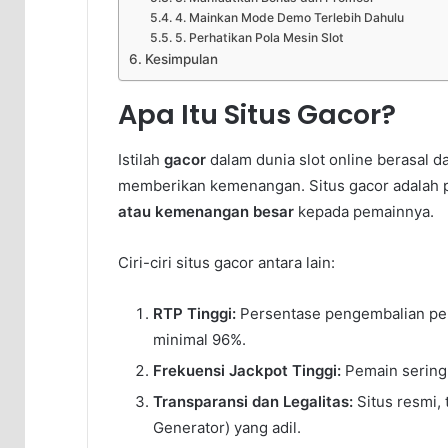
4. Mainkan Mode Demo Terlebih Dahulu
5. Perhatikan Pola Mesin Slot
Kesimpulan
Apa Itu Situs Gacor?
Istilah
gacor
dalam dunia slot online berasal d
memberikan kemenangan. Situs gacor adalah pl
atau kemenangan besar
kepada pemainnya.
Ciri-ciri situs gacor antara lain:
RTP Tinggi:
Persentase pengembalian pemai
minimal 96%.
Frekuensi Jackpot Tinggi:
Pemain sering
Transparansi dan Legalitas:
Situs resmi,
Generator) yang adil.