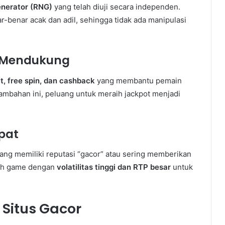
nerator (RNG)
yang telah diuji secara independen.
r-benar acak dan adil, sehingga tidak ada manipulasi
g Mendukung
t, free spin, dan cashback
yang membantu pemain
bahan ini, peluang untuk meraih jackpot menjadi
pat
ang memiliki reputasi “gacor” atau sering memberikan
lih game dengan
volatilitas tinggi dan RTP besar
untuk
Situs Gacor