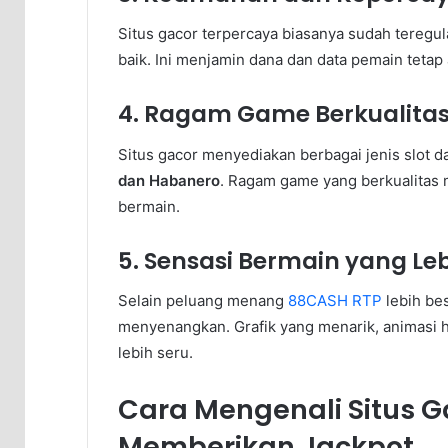
Situs gacor terpercaya biasanya sudah teregul
baik. Ini menjamin dana dan data pemain tetap
4. Ragam Game Berkualita
Situs gacor menyediakan berbagai jenis slot d
dan Habanero
. Ragam game yang berkualitas 
bermain.
5. Sensasi Bermain yang Leb
Selain peluang menang
88CASH RTP
lebih bes
menyenangkan. Grafik yang menarik, animasi h
lebih seru.
Cara Mengenali Situs G
Memberikan Jackpot