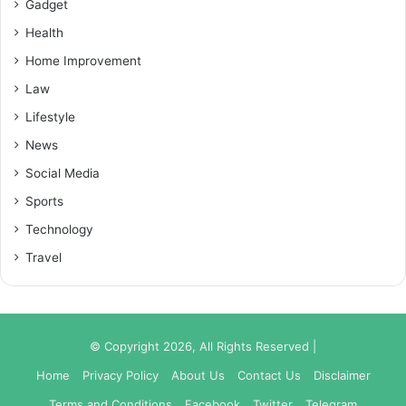
Gadget
Health
Home Improvement
Law
Lifestyle
News
Social Media
Sports
Technology
Travel
© Copyright 2026, All Rights Reserved |
Home
Privacy Policy
About Us
Contact Us
Disclaimer
Terms and Conditions
Facebook
Twitter
Telegram