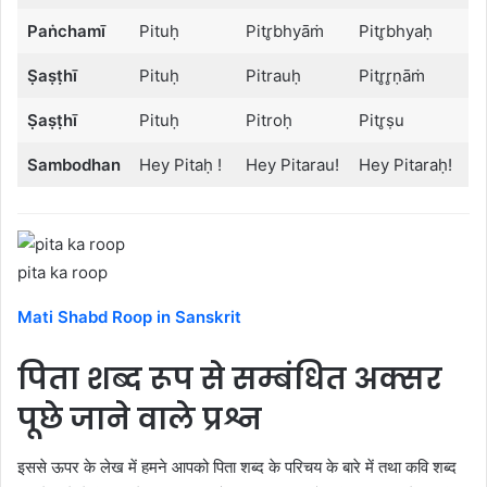
Paṅchamī
Pituḥ
Pitr̥bhyāṁ
Pitr̥bhyaḥ
Ṣaṣṭhī
Pituḥ
Pitrauḥ
Pitr̥r̥ṇāṁ
Ṣaṣṭhī
Pituḥ
Pitroḥ
Pitr̥ṣu
Sambodhan
Hey Pitaḥ !
Hey Pitarau!
Hey Pitaraḥ!
pita ka roop
Mati Shabd Roop in Sanskrit
पिता शब्द रूप से सम्बंधित अक्सर
पूछे जाने वाले प्रश्न
इससे ऊपर के लेख में हमने आपको पिता शब्द के परिचय के बारे में तथा कवि शब्द