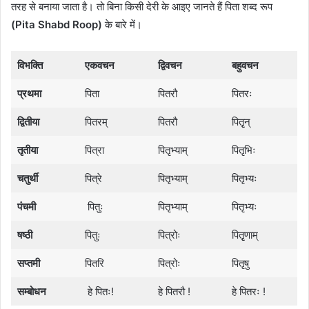
तरह से बनाया जाता है। तो बिना किसी देरी के आइए जानते हैं पिता शब्द रूप
(Pita Shabd Roop)
के बारे में।
विभक्ति
एकवचन
द्विवचन
बहुवचन
प्रथमा
पिता
पितरौ
पितरः
द्वितीया
पितरम्
पितरौ
पितृृन्
तृतीया
पित्रा
पितृभ्याम्
पितृभिः
चतुर्थी
पित्रे
पितृभ्याम्
पितृभ्यः
पंचमी
पितुः
पितृभ्याम्
पितृभ्यः
षष्ठी
पितुः
पित्रोः
पितृृणाम्
सप्तमी
पितरि
पित्रोः
पितृषु
सम्बोधन
हे पितः!
हे पितरौ !
हे पितरः !